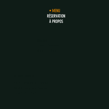
MENU
RÉSERVATION
À PROPOS
HORAIRES
Lundi - Samedi
9h00 - 23h00
OÙ NOUS TROUVER
49 Av. Maurice Thorez,
94200, Ivry-sur-Seine
07 61 75 13 05