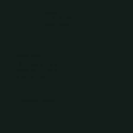
HORAIRES
Lundi - Samedi
9h00 - 23h00
OÙ NOUS TROUVER
49 Av. Maurice Thorez,
94200, Ivry-sur-Seine
07 61 75 13 05
Mentions Légales