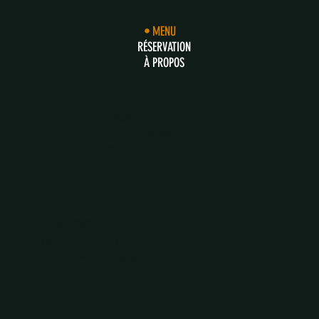
MENU
RÉSERVATION
À PROPOS
HORAIRES
Lundi - Samedi
9h00 - 23h00
OÙ NOUS TROUVER
49 Av. Maurice Thorez,
94200, Ivry-sur-Seine
07 61 75 13 05