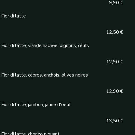
9,90 €
Fior di latte
12,50 €
ior di latte, viande hachée, oignons, œufs
12,90 €
or di latte, câpres, anchois, olives noires
12,90 €
ior di latte, jambon, jaune d'oeuf
13,50 €
ior di latte, chorizo piquant