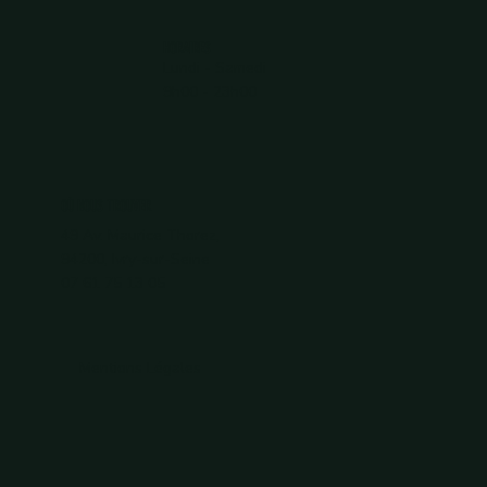
HORAIRES
Lundi - Samedi
9h00 - 23h00
OÙ NOUS TROUVER
49 Av. Maurice Thorez,
94200, Ivry-sur-Seine
07 61 75 13 05
Mentions Légales